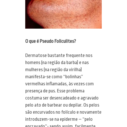
Dermatologia
MMP – Microinfusão de
Tratamentos estéticos
Medicamentos na Pele
Tecnologia & Inovação
Ondas de Choque
Mídia
O que é Pseudo Foliculites?
Laser de Diodo
Blog
Dermatose bastante frequente nos
LED e Bioestimulação
homens (na região da barba) e nas
Contato
mulheres (na região da virilha)
manifesta-se como “bolinhas”
Laser Q-Switched
vermelhas inflamadas, às vezes com
presença de pus. Esse problema
costuma ser desencadeado e agravado
pelo ato de barbear ou depilar. Os pelos
são encurvados no folículo e novamente
introduzem-se na epiderme – “pelo
encravado”- sendo assim, facilmente