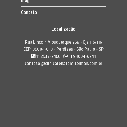
Blog
Contato
Localização
Rua Lincoln Albuquerque 259 - Cjs 115/116
CEP: 05004-010 - Perdizes - São Paulo - SP
11 2533-2460
|
11 94004-6241
contato@clinicarenatamitelman.com.br