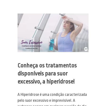
Dermatologia
MMP – Microinfusão de
Tratamentos estéticos
Medicamentos na Pele
Tecnologia & Inovação
Ondas de Choque
Mídia
Laser de Diodo
Blog
LED e Bioestimulação
Contato
Laser Q-Switched
Conheça os tratamentos
disponíveis para suor
excessivo, a hiperidrose!
A Hiperidrose é uma condição caracterizada
pelo suor excessivo e imprevisível. A