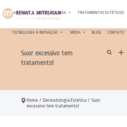
Agende sua consulta:
A CLÍNICA
DERMATOLOGIA
TRATAMENTOS ESTÉTICOS
Agenda Agora!
TECNOLOGIA & INOVAÇÃO
MÍDIA
BLOG
CONTATO
11 2533-2460
11 94004-6241
Dermatologia Estética
Suor excessivo tem
Siga-nos:
tratamento!
Dermatologia Clínica
Laser Co2
Vídeos
Dermatologia
Luz Pulsada
Cirúrgica
Ultrassom
Dermatologia Capilar
Home
/
Dermatologia Estética
/
Suor
Microfocado
Principais
excessivo tem tratamento!
Radiofrequência Exilis
A clínica
Elite