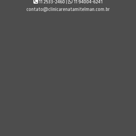
11 2533-2460
|
11 94004-6241
contato@clinicarenatamitelman.com.br