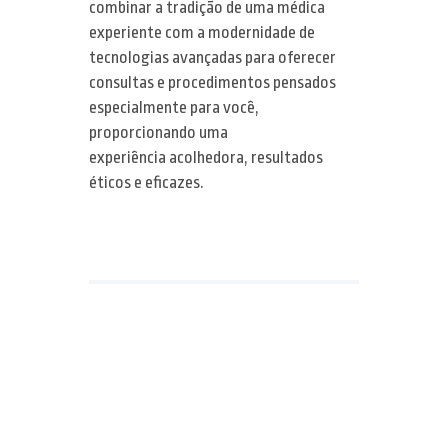
combinar a tradição de uma médica
Dermatologia
experiente com a modernidade de
MMP – Microinfusão de
Tratamentos estéticos
tecnologias avançadas para oferecer
Medicamentos na Pele
consultas e procedimentos pensados
Tecnologia & Inovação
especialmente para você,
Ondas de Choque
proporcionando uma
Mídia
experiência acolhedora, resultados
Laser de Diodo
éticos e eficazes.
Blog
LED e Bioestimulação
Contato
Laser Q-Switched