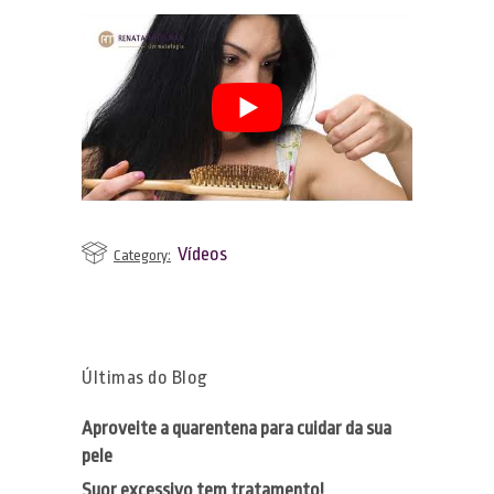
Dermatologia
MMP – Microinfusão de
Tratamentos estéticos
Medicamentos na Pele
Tecnologia & Inovação
Ondas de Choque
Mídia
Laser de Diodo
Blog
LED e Bioestimulação
Contato
Vídeos
Category:
Laser Q-Switched
Últimas do Blog
Aproveite a quarentena para cuidar da sua
pele
Suor excessivo tem tratamento!