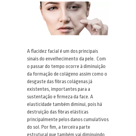
Dermatologia
MMP – Microinfusão de
Tratamentos estéticos
Medicamentos na Pele
Tecnologia & Inovação
Ondas de Choque
Mídia
A flacidez facial é um dos principais
Laser de Diodo
Blog
sinais do envelhecimento da pele. Com
o passar do tempo ocorre à diminuição
LED e Bioestimulação
Contato
da formação de colágeno assim como o
desgaste das fibras colágenas já
Laser Q-Switched
existentes, importantes para a
sustentação e firmeza da face. A
elasticidade também diminui, pois há
destruição das fibras elásticas
principalmente pelos danos cumulativos
do sol. Por fim, a terceira parte
estrutural que também vai diminuindo